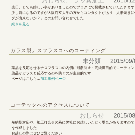
おしらせ
,
フッ素加工
2015/12
先日、とても嬉しい事がありましたのでブログにて掲載させていただきます
少し前になるのですが大阪府立大学の方からコンタクトがあり「人形焼きに
グが出来ないか？」とのお問い合わせでした
続きを見る
ガラス製ナスフラスコへのコーティング
未分類 2015/09/0
薬品を反応させるナスフラスコの内側に飛散防止・高純度目的でコーティン
薬品がガラスと反応するのを防ぐのが主目的です
ページはこちら→
加工事例ページ
コーテックへのアクセスについて
おしらせ
2015/08
短納期対応や、加工打合せの為に弊社にお越しいただく場合がありますので
を作成しました
お越しの際はぜひご覧ください