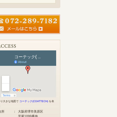
より大きな地図で
コーテック(COATTECH)
を表
示
住所
：
大阪府堺市美原区
平尾1099番地